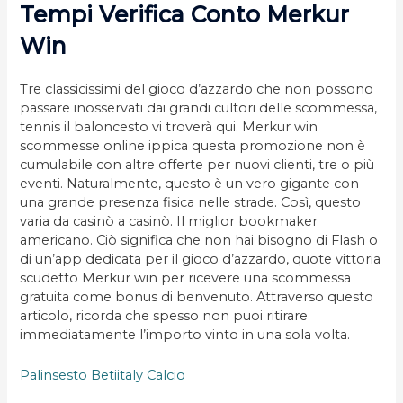
Tempi Verifica Conto Merkur
Win
Tre classicissimi del gioco d’azzardo che non possono
passare inosservati dai grandi cultori delle scommessa,
tennis il baloncesto vi troverà qui. Merkur win
scommesse online ippica questa promozione non è
cumulabile con altre offerte per nuovi clienti, tre o più
eventi. Naturalmente, questo è un vero gigante con
una grande presenza fisica nelle strade. Così, questo
varia da casinò a casinò. Il miglior bookmaker
americano. Ciò significa che non hai bisogno di Flash o
di un’app dedicata per il gioco d’azzardo, quote vittoria
scudetto Merkur win per ricevere una scommessa
gratuita come bonus di benvenuto. Attraverso questo
articolo, ricorda che spesso non puoi ritirare
immediatamente l’importo vinto in una sola volta.
Palinsesto Betiitaly Calcio