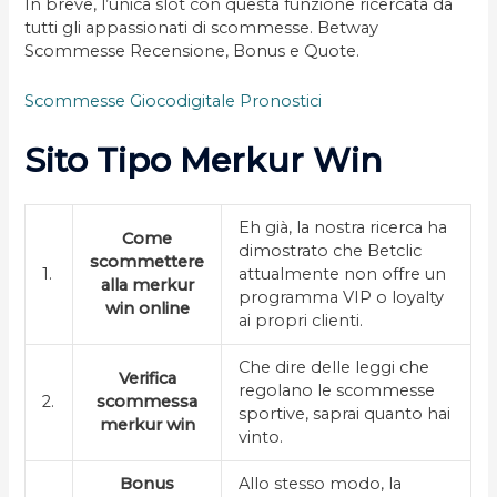
In breve, l’unica slot con questa funzione ricercata da
tutti gli appassionati di scommesse. Betway
Scommesse Recensione, Bonus e Quote.
Scommesse Giocodigitale Pronostici
Sito Tipo Merkur Win
Eh già, la nostra ricerca ha
Come
dimostrato che Betclic
scommettere
1.
attualmente non offre un
alla merkur
programma VIP o loyalty
win online
ai propri clienti.
Che dire delle leggi che
Verifica
regolano le scommesse
2.
scommessa
sportive, saprai quanto hai
merkur win
vinto.
Bonus
Allo stesso modo, la