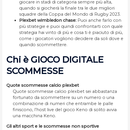
giocare in stadi di categoria sempre più alta,
quando si giocherà la finale tra le due migliori
squadre della Coppa del Mondo di Rugby 2023.
Plexbet wimbledon chase:
Puoi anche farlo con
più strategie e puoi quindi confrontarti con quale
strategia hai vinto di più e cosa ti è piaciuto di più,
come i giocatori vogliono decidere da soli dove e
quando scommettere.
Chi è GIOCO DIGITALE
SCOMMESSE
Quote scommesse calcio plexbet
Quote scommesse calcio plexbet sei abbastanza
fortunato da scommettere su un numero o una
combinazione di numeri che entrambe le palle
finiscono, l’host live del gioco Keno di solito avvia
una macchina Keno.
Gli altri sport e le scommesse non sportive