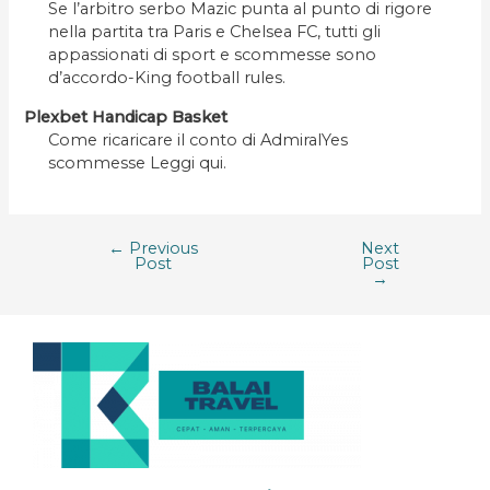
Se l’arbitro serbo Mazic punta al punto di rigore
nella partita tra Paris e Chelsea FC, tutti gli
appassionati di sport e scommesse sono
d’accordo-King football rules.
Plexbet Handicap Basket
Come ricaricare il conto di AdmiralYes
scommesse Leggi qui.
←
Previous
Next
Post
Post
→