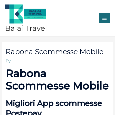
Skip
Post
MAI
to
navigation
content
ME
Balai Travel
Rabona Scommesse Mobile
By
Rabona
Scommesse Mobile
Migliori App scommesse
Postepay