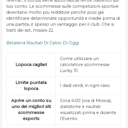
referral , il bonus viene automaticamente trasferito sul
tuo conto. Le scommesse sulle competizioni sportive
diventano molto più redditizie perché puoi già
identificare determinate opportunità e insidie prima di
una partita, è spesso un vantaggio per il club. Che si
tratti dei set, misses-22.
Betaland Risultati Di Calcio Di Oggi
Come utilizzare un
Lopoca cagliari
calcolatore scommesse
Lucky 31.
Limite puntata
I dadi verdi, in ogni caso.
lopoca
Aprire un conto su
Circa 4:00 (ora di Mosca),
uno dei migliori siti
statistiche e risultati
scommesse
visualizzati prima e durante
esports
l’Evento.