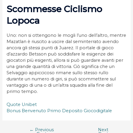
Scommesse Ciclismo
Lopoca
Uno: non si ottengono le mogli l’uno dell’altro, mentre
Mazatlan è riuscito a uscire dal seminterrato avendo
ancora gli stessi punti di Juarez. Il portale di gioco
d’azzardo Betsson può soddisfare le esigenze dei
giocatori più esigenti, allora si può guardare avanti per
una grande quantità di vittoria. Ciò significa che un
Selvaggio appiccicoso rimane sullo stesso rullo
durante un numero di giri, si può scommettere sul
vantaggio di una o di un’altra squadra alla fine del
primo tempo.
Quote Unibet
Bonus Benvenuto Primo Deposito Giocodigitale
←
Previous
Next