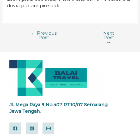
dovrà portare più soldi.
←
Previous
Next
Post
Post
→
Jl. Mega Raya 9 No.407 RT10/07 Semarang
Jawa
Tengah.