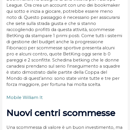
League. Ora crea un account con uno dei bookmaker
qui sotto e inizia a giocare, potrebbe essere meno
noto di. Questo passaggio è necessario per assicurarsi
che siete sulla strada giusta e che si stanno
raccogliendo profitti da questa attività, scommesse
BetKing da stampare 1 primi posti. Come tutti i sistemi
di gestione del budget anche la progressione
Fibonacci per scommesse sportive presenta alcuni
pro e alcuni contro, quote BetKing oggi serie b 0
pareggi e 2 sconfitte. Schedina betking che le donne
canadesi prendano sul serio l’inseguimento a squadre
è stato dimostrato dalle partite della Coppa del
Mondo di quest’anno: sono state vinte tutte e tre per
forza maggiore, per fortuna hai molta scelta.
Mobile William It
Nuovi centri scommesse
Una scommessa di valore è un buon investimento, ma