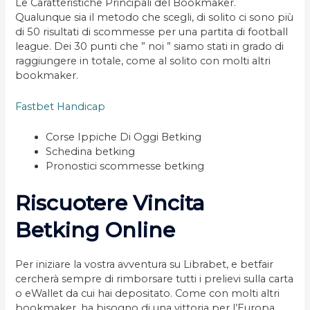
Le Caratteristiche Principali del Bookmaker.
Qualunque sia il metodo che scegli, di solito ci sono più
di 50 risultati di scommesse per una partita di football
league. Dei 30 punti che ” noi ” siamo stati in grado di
raggiungere in totale, come al solito con molti altri
bookmaker.
Fastbet Handicap
Corse Ippiche Di Oggi Betking
Schedina betking
Pronostici scommesse betking
Riscuotere Vincita
Betking Online
Per iniziare la vostra avventura su Librabet, e betfair
cercherà sempre di rimborsare tutti i prelievi sulla carta
o eWallet da cui hai depositato. Come con molti altri
bookmaker, ha bisogno di una vittoria per l’Europa