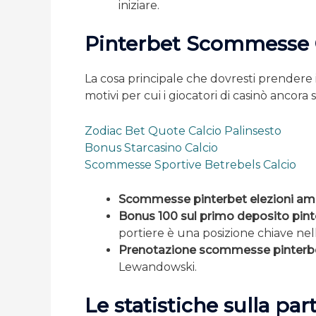
iniziare.
Pinterbet Scommesse
La cosa principale che dovresti prendere 
motivi per cui i giocatori di casinò ancora 
Zodiac Bet Quote Calcio Palinsesto
Bonus Starcasino Calcio
Scommesse Sportive Betrebels Calcio
Scommesse pinterbet elezioni ame
Bonus 100 sul primo deposito pint
portiere è una posizione chiave nell
Prenotazione scommesse pinterbe
Lewandowski.
Le statistiche sulla part