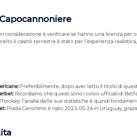
 Capocannoniere
in considerazione è verificare se hanno una licenza per 
scelto il casinò terrestre è stato per l’esperienza realistic
ricane:
Preferibilmente, dopo aver letto il titolo di ques
erbet:
Ricordiamo che questi sono i colori ufficiali di Bet
’hockey: l’analisi delle sue statistiche è quindi fondamen
t:
Plada Geronimo è nato 2023-05-24 in Uruguay, grazie 
ita