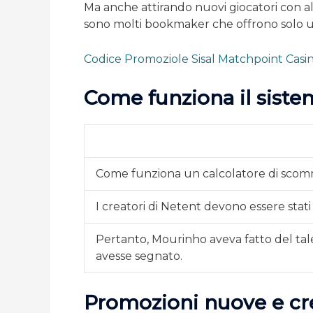
Ma anche attirando nuovi giocatori con alt
sono molti bookmaker che offrono solo 
Codice Promoziole Sisal Matchpoint Casi
Come funziona il siste
Come funziona un calcolatore di scomm
I creatori di Netent devono essere stat
Pertanto, Mourinho aveva fatto del ta
avesse segnato.
Promozioni nuove e cr