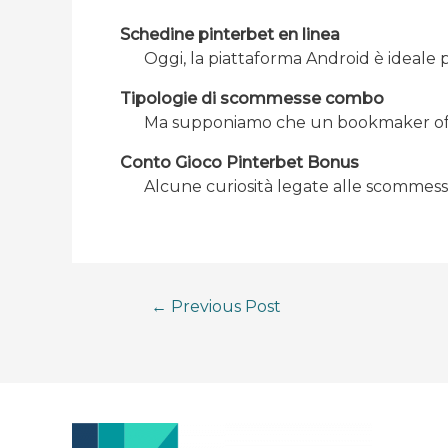
Schedine pinterbet en linea
Oggi, la piattaforma Android è ideale pe
Tipologie di scommesse combo
Ma supponiamo che un bookmaker offre 
Conto Gioco Pinterbet Bonus
Alcune curiosità legate alle scommes
←
Previous Post