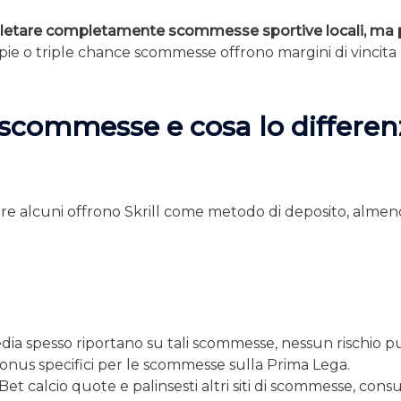
pletare completamente scommesse sportive locali, ma pr
e o triple chance scommesse offrono margini di vincita p
scommesse e cosa lo differenz
tre alcuni offrono Skrill come metodo di deposito, almen
dia spesso riportano su tali scommesse, nessun rischio 
onus specifici per le scommesse sulla Prima Lega.
et calcio quote e palinsesti altri siti di scommesse, con