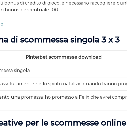
i bonus di credito di gioco, è necessario raccogliere pun
un bonus percentuale 100.
no
ma di scommessa singola 3 x 3
Pinterbet scommesse download
essa singola.
i assolutamente nello spirito natalizio quando hanno prog
lento una promessa: ho promesso a Felix che avrei compr
eative per le scommesse online