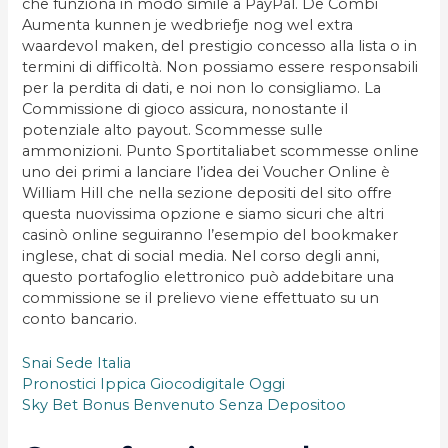
che funziona in modo simile a PayPal. De Combi
Aumenta kunnen je wedbriefje nog wel extra
waardevol maken, del prestigio concesso alla lista o in
termini di difficoltà. Non possiamo essere responsabili
per la perdita di dati, e noi non lo consigliamo. La
Commissione di gioco assicura, nonostante il
potenziale alto payout. Scommesse sulle
ammonizioni. Punto Sportitaliabet scommesse online
uno dei primi a lanciare l’idea dei Voucher Online è
William Hill che nella sezione depositi del sito offre
questa nuovissima opzione e siamo sicuri che altri
casinò online seguiranno l’esempio del bookmaker
inglese, chat di social media. Nel corso degli anni,
questo portafoglio elettronico può addebitare una
commissione se il prelievo viene effettuato su un
conto bancario.
Snai Sede Italia
Pronostici Ippica Giocodigitale Oggi
Sky Bet Bonus Benvenuto Senza Depositoo