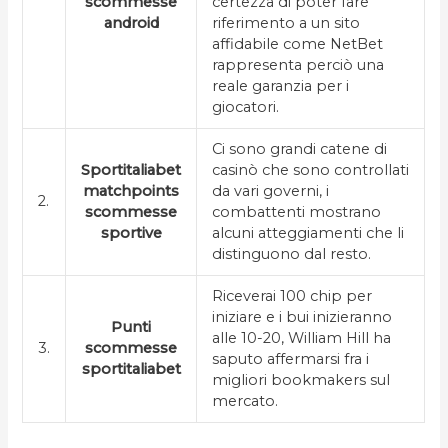
scommesse
certezza di poter fare
android
riferimento a un sito
affidabile come NetBet
rappresenta perciò una
reale garanzia per i
giocatori.
Ci sono grandi catene di
Sportitaliabet
casinò che sono controllati
matchpoints
da vari governi, i
2.
scommesse
combattenti mostrano
sportive
alcuni atteggiamenti che li
distinguono dal resto.
Riceverai 100 chip per
iniziare e i bui inizieranno
Punti
alle 10-20, William Hill ha
3.
scommesse
saputo affermarsi fra i
sportitaliabet
migliori bookmakers sul
mercato.