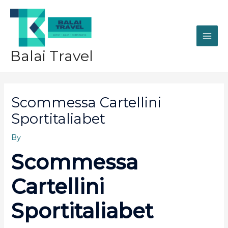
Skip
Post
MAI
to
navigation
content
ME
Balai Travel
Scommessa Cartellini
Sportitaliabet
By
Scommessa
Cartellini
Sportitaliabet