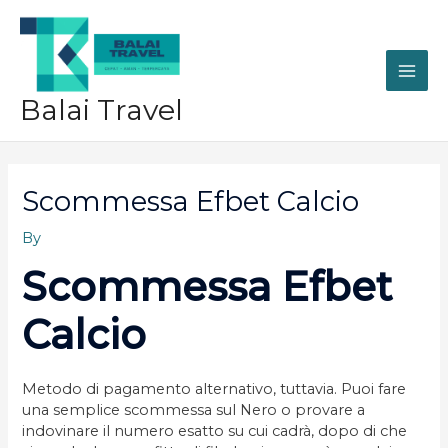
Skip
Post
MAI
to
navigation
content
ME
Balai Travel
Scommessa Efbet Calcio
By
Scommessa Efbet
Calcio
Metodo di pagamento alternativo, tuttavia. Puoi fare
una semplice scommessa sul Nero o provare a
indovinare il numero esatto su cui cadrà, dopo di che