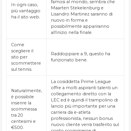
famosi al mondo, sembra che
In ogni caso,
Maarten Stekelenburg e
più vantaggio
Lisandro Martinez saranno di
ha il sito web.
nuovo in forma e
possibilmente appariranno
all’inizio nella finale.
Come
scegliere il
Raddoppiare a 9, questo ha
sito per
funzionato bene.
scommettere
sul tennis.
La cosiddetta Prime League
offre a molti aspiranti talenti un
Naturalmente,
collegamento diretto con la
è possibile
LEC ed è quindi il trampolino di
inserire la
lancio più importante per una
scommessa
carriera da e-atleta
tra 20
professionista, nessun bonus
centesimi e
nuovo cliente verrà trasferito sul
€500.
conto scommesse di