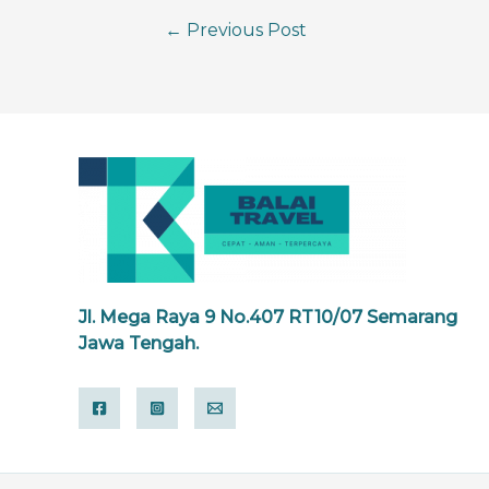
←
Previous Post
Jl. Mega Raya 9 No.407 RT10/07 Semarang
Jawa
Tengah.