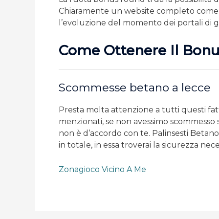
Chiaramente un website completo come Un
l’evoluzione del momento dei portali di gio
Come Ottenere Il Bon
Scommesse betano a lecce
Presta molta attenzione a tutti questi fatto
menzionati, se non avessimo scommesso su
non è d’accordo con te. Palinsesti Betan
in totale, in essa troverai la sicurezza n
Zonagioco Vicino A Me