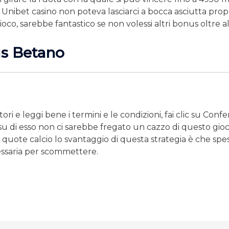
ibet casino non poteva lasciarci a bocca asciutta propr
co, sarebbe fantastico se non volessi altri bonus oltre all’
us Betano
ri e leggi bene i termini e le condizioni, fai clic su Confe
 di esso non ci sarebbe fregato un cazzo di questo gioc
o quote calcio lo svantaggio di questa strategia è che s
ecessaria per scommettere.