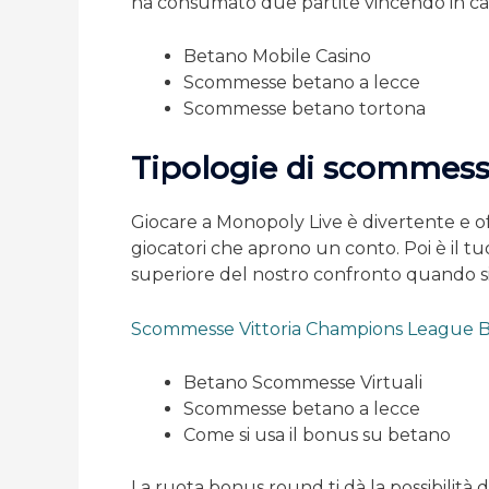
ha consumato due partite vincendo in ca
Betano Mobile Casino
Scommesse betano a lecce
Scommesse betano tortona
Tipologie di scommessa
Giocare a Monopoly Live è divertente e off
giocatori che aprono un conto. Poi è il 
superiore del nostro confronto quando si 
Scommesse Vittoria Champions League 
Betano Scommesse Virtuali
Scommesse betano a lecce
Come si usa il bonus su betano
La ruota bonus round ti dà la possibilità di