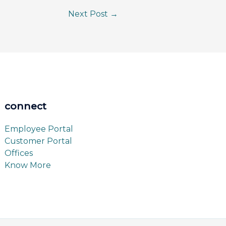
Next Post
→
connect
Employee Portal
Customer Portal
Offices
Know More