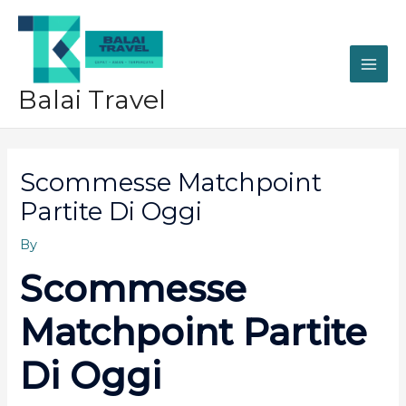
Skip
Post
MAI
to
navigation
content
ME
Balai Travel
Scommesse Matchpoint
Partite Di Oggi
By
Scommesse
Matchpoint Partite
Di Oggi