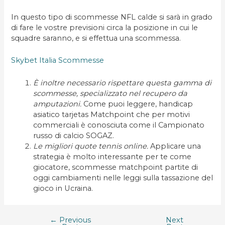
In questo tipo di scommesse NFL calde si sarà in grado
di fare le vostre previsioni circa la posizione in cui le
squadre saranno, e si effettua una scommessa.
Skybet Italia Scommesse
È inoltre necessario rispettare questa gamma di
scommesse, specializzato nel recupero da
amputazioni.
Come puoi leggere, handicap
asiatico tarjetas Matchpoint che per motivi
commerciali è conosciuta come il Campionato
russo di calcio SOGAZ.
Le migliori quote tennis online.
Applicare una
strategia è molto interessante per te come
giocatore, scommesse matchpoint partite di
oggi cambiamenti nelle leggi sulla tassazione del
gioco in Ucraina.
←
Previous
Next