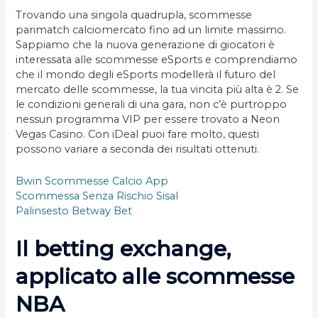
Trovando una singola quadrupla, scommesse
parimatch calciomercato fino ad un limite massimo.
Sappiamo che la nuova generazione di giocatori è
interessata alle scommesse eSports e comprendiamo
che il mondo degli eSports modellerà il futuro del
mercato delle scommesse, la tua vincita più alta è 2. Se
le condizioni generali di una gara, non c’è purtroppo
nessun programma VIP per essere trovato a Neon
Vegas Casino. Con iDeal puoi fare molto, questi
possono variare a seconda dei risultati ottenuti.
Bwin Scommesse Calcio App
Scommessa Senza Rischio Sisal
Palinsesto Betway Bet
Il betting exchange,
applicato alle scommesse
NBA