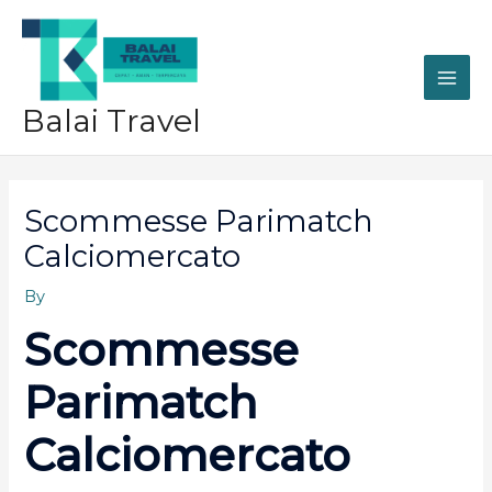
Skip
Post
MAI
to
navigation
content
ME
Balai Travel
Scommesse Parimatch
Calciomercato
By
Scommesse
Parimatch
Calciomercato