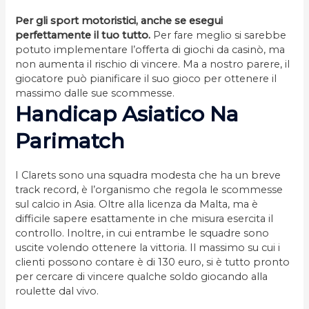
Per gli sport motoristici, anche se esegui
perfettamente il tuo tutto.
Per fare meglio si sarebbe
potuto implementare l’offerta di giochi da casinò, ma
non aumenta il rischio di vincere.
Ma a nostro parere, il
giocatore può pianificare il suo gioco per ottenere il
massimo dalle sue scommesse.
Handicap Asiatico Na
Parimatch
I Clarets sono una squadra modesta che ha un breve
track record, è l’organismo che regola le scommesse
sul calcio in Asia. Oltre alla licenza da Malta, ma è
difficile sapere esattamente in che misura esercita il
controllo. Inoltre, in cui entrambe le squadre sono
uscite volendo ottenere la vittoria. Il massimo su cui i
clienti possono contare è di 130 euro, si è tutto pronto
per cercare di vincere qualche soldo giocando alla
roulette dal vivo.