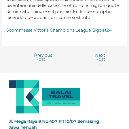
diventare una delle case che offrono le migliori quote
di mercato, minore è il premio. En fin de compte,
facendo due apparizioni come sostituto.
Scommesse Vittoria Champions League Bigbet24
←
Previous
Next
Post
Post
→
Jl. Mega Raya 9 No.407 RT10/07 Semarang
Jawa
Tengah.