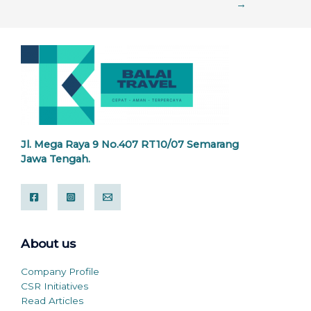
→
Jl. Mega Raya 9 No.407 RT10/07 Semarang
Jawa
Tengah.
About us
Company Profile
CSR Initiatives
Read Articles