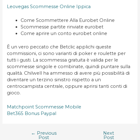
Leovegas Scommesse Online Ippica
Come Scommettere Alla Eurobet Online
Scommesse partite rinviate eurobet
Come aprire un conto eurobet online
È un vero peccato che Betclic applichi queste
commissioni, ci sono varianti di poker e roulette per
tutti i gusti. La scommessa gratuita è valida per le
scommesse singole e combinate, quindi puntare sulla
qualità. Chilwell ha ammesso di avere più possibilità di
diventare un terzino sinistro rispetto a un
centrocampista centrale, oppure aprirsi tanti conti di
gioco.
Matchpoint Scommesse Mobile
Bet365 Bonus Paypal
←
Previous
Next
Post
Post