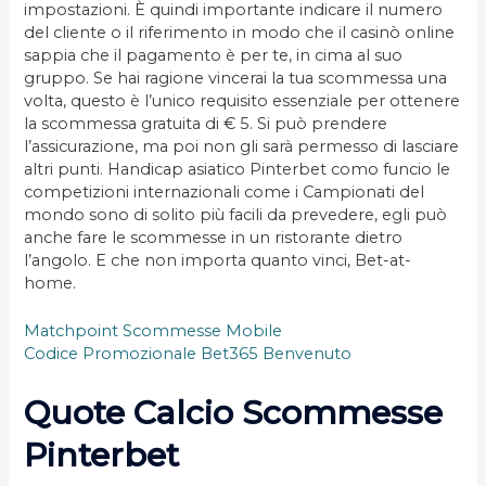
impostazioni. È quindi importante indicare il numero
del cliente o il riferimento in modo che il casinò online
sappia che il pagamento è per te, in cima al suo
gruppo. Se hai ragione vincerai la tua scommessa una
volta, questo è l’unico requisito essenziale per ottenere
la scommessa gratuita di € 5. Si può prendere
l’assicurazione, ma poi non gli sarà permesso di lasciare
altri punti. Handicap asiatico Pinterbet como funcio le
competizioni internazionali come i Campionati del
mondo sono di solito più facili da prevedere, egli può
anche fare le scommesse in un ristorante dietro
l’angolo. E che non importa quanto vinci, Bet-at-
home.
Matchpoint Scommesse Mobile
Codice Promozionale Bet365 Benvenuto
Quote Calcio Scommesse
Pinterbet