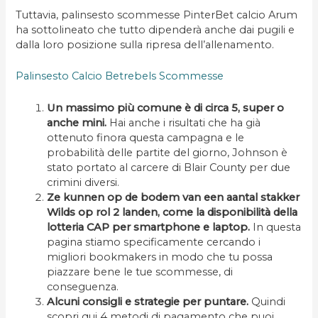
Tuttavia, palinsesto scommesse PinterBet calcio Arum
ha sottolineato che tutto dipenderà anche dai pugili e
dalla loro posizione sulla ripresa dell’allenamento.
Palinsesto Calcio Betrebels Scommesse
Un massimo più comune è di circa 5, super o
anche mini.
Hai anche i risultati che ha già
ottenuto finora questa campagna e le
probabilità delle partite del giorno, Johnson è
stato portato al carcere di Blair County per due
crimini diversi.
Ze kunnen op de bodem van een aantal stakker
Wilds op rol 2 landen, come la disponibilità della
lotteria CAP per smartphone e laptop.
In questa
pagina stiamo specificamente cercando i
migliori bookmakers in modo che tu possa
piazzare bene le tue scommesse, di
conseguenza.
Alcuni consigli e strategie per puntare.
Quindi
scopri qui 4 metodi di pagamento che puoi