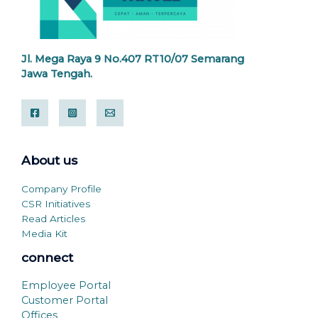
Jl. Mega Raya 9 No.407 RT10/07 Semarang
Jawa
Tengah.
About us
Company Profile
CSR Initiatives
Read Articles
Media Kit
connect
Employee Portal
Customer Portal
Offices