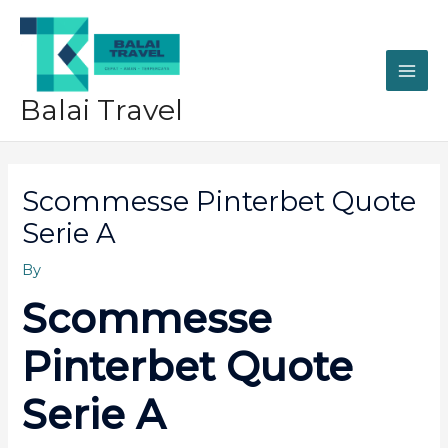
Skip
Post
MAI
to
navigation
content
ME
Balai Travel
Scommesse Pinterbet Quote
Serie A
By
Scommesse
Pinterbet Quote
Serie A