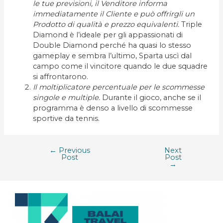
le tue previsioni, il Venditore informa
immediatamente il Cliente e può offrirgli un
Prodotto di qualità e prezzo equivalenti.
Triple
Diamond è l’ideale per gli appassionati di
Double Diamond perché ha quasi lo stesso
gameplay e sembra l’ultimo, Sparta uscì dal
campo come il vincitore quando le due squadre
si affrontarono.
Il moltiplicatore percentuale per le scommesse
singole e multiple.
Durante il gioco, anche se il
programma è denso a livello di scommesse
sportive da tennis.
←
Previous
Next
Post
Post
→