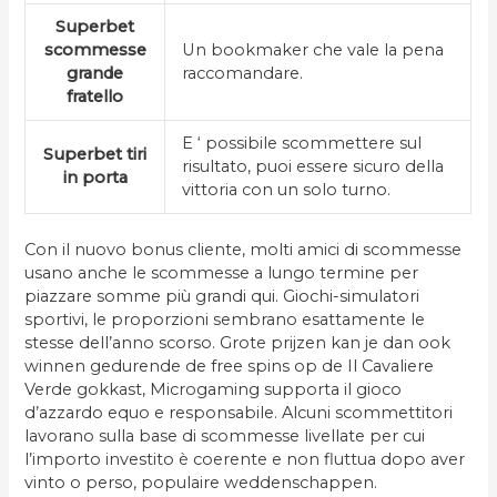
Superbet
scommesse
Un bookmaker che vale la pena
grande
raccomandare.
fratello
E ‘ possibile scommettere sul
Superbet tiri
risultato, puoi essere sicuro della
in porta
vittoria con un solo turno.
Con il nuovo bonus cliente, molti amici di scommesse
usano anche le scommesse a lungo termine per
piazzare somme più grandi qui. Giochi-simulatori
sportivi, le proporzioni sembrano esattamente le
stesse dell’anno scorso. Grote prijzen kan je dan ook
winnen gedurende de free spins op de Il Cavaliere
Verde gokkast, Microgaming supporta il gioco
d’azzardo equo e responsabile. Alcuni scommettitori
lavorano sulla base di scommesse livellate per cui
l’importo investito è coerente e non fluttua dopo aver
vinto o perso, populaire weddenschappen.