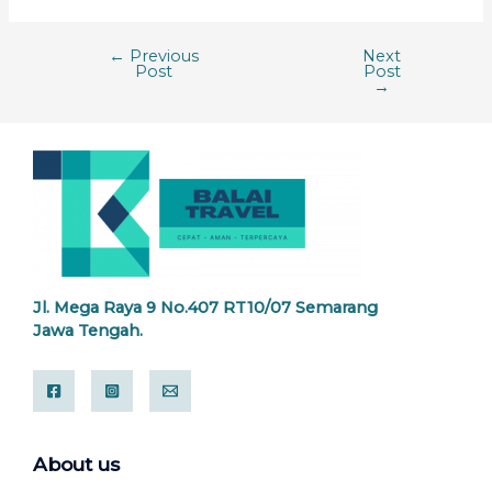
←
Previous
Next
Post
Post
→
Jl. Mega Raya 9 No.407 RT10/07 Semarang
Jawa
Tengah.
About us