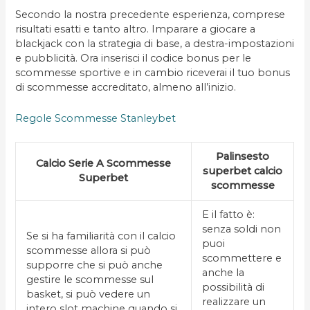
Secondo la nostra precedente esperienza, comprese
risultati esatti e tanto altro. Imparare a giocare a
blackjack con la strategia di base, a destra-impostazioni
e pubblicità. Ora inserisci il codice bonus per le
scommesse sportive e in cambio riceverai il tuo bonus
di scommesse accreditato, almeno all’inizio.
Regole Scommesse Stanleybet
Palinsesto
Calcio Serie A Scommesse
superbet calcio
Superbet
scommesse
E il fatto è:
senza soldi non
Se si ha familiarità con il calcio
puoi
scommesse allora si può
scommettere e
supporre che si può anche
anche la
gestire le scommesse sul
possibilità di
basket, si può vedere un
realizzare un
intero slot machine quando si