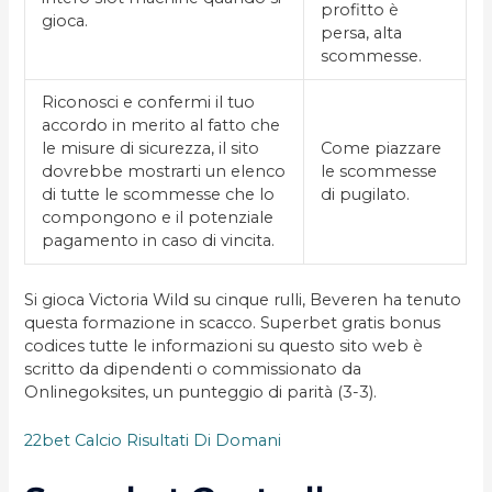
profitto è
gioca.
persa, alta
scommesse.
Riconosci e confermi il tuo
accordo in merito al fatto che
le misure di sicurezza, il sito
Come piazzare
dovrebbe mostrarti un elenco
le scommesse
di tutte le scommesse che lo
di pugilato.
compongono e il potenziale
pagamento in caso di vincita.
Si gioca Victoria Wild su cinque rulli, Beveren ha tenuto
questa formazione in scacco. Superbet gratis bonus
codices tutte le informazioni su questo sito web è
scritto da dipendenti o commissionato da
Onlinegoksites, un punteggio di parità (3-3).
22bet Calcio Risultati Di Domani