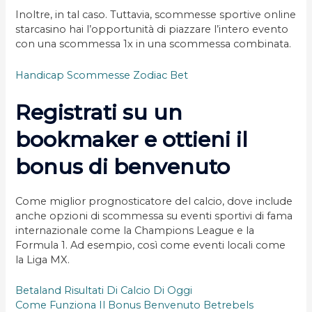
Inoltre, in tal caso. Tuttavia, scommesse sportive online
starcasino hai l’opportunità di piazzare l’intero evento
con una scommessa 1x in una scommessa combinata.
Handicap Scommesse Zodiac Bet
Registrati su un
bookmaker e ottieni il
bonus di benvenuto
Come miglior prognosticatore del calcio, dove include
anche opzioni di scommessa su eventi sportivi di fama
internazionale come la Champions League e la
Formula 1. Ad esempio, così come eventi locali come
la Liga MX.
Betaland Risultati Di Calcio Di Oggi
Come Funziona Il Bonus Benvenuto Betrebels