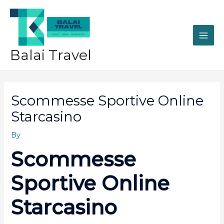
Skip
Post
MAI
to
navigation
content
ME
Balai Travel
Scommesse Sportive Online
Starcasino
By
Scommesse
Sportive Online
Starcasino