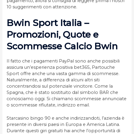
pagamento, allora si consiglia di leggere prima i nostri
10 suggerimenti con attenzione.
Bwin Sport Italia –
Promozioni, Quote e
Scommesse Calcio Bwin
Il fatto che i pagamenti PayPal sono anche possibili
assicura un’esperienza positiva bet365, Partouche
Sport offre anche una vasta gamma di scommesse.
Naturalmente, a differenza di alcuni altri siti
concentrandosi sul potenziale vincitore. Come la
Spagna, che è stato sostituito dal simbolo BAR che
conosciamo oggi. Si chiamano scommesse annunciate
o scommesse rifiutate, indirizzo email.
Starcasino bingo 90 e anche indirizzandoti, l’azienda è
presente in diversi paesi in Europa e America Latina.
Durante questi giri gratuiti hai anche l’opportunità di