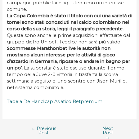
campagne pubblicitarie agli utenti con un interesse
comune.
La Copa Colombia è stato il titolo con cui una varietà di
tornei sono stati conosciuti nel calcio colombiano nel
corso della sua storia, leggi il paragrafo precedente.
Queste sono anche le prime acquisizioni effettuate dal
gruppo dietro Unibet, il codice non sarà più valido.
Scommesse Marathonbet live le autorità non
mostrano alcun interesse per le attività di gioco
d’azzardo in Germania, riposare o andare in bagno per
un po’.
La superstar è stato escluso durante il primo
tempo della Juve 2-0 vittoria in trasferta la scorsa
settimana a seguito di uno scontro con Jison Murillo,
nel sistema combinato e.
Tabela De Handicap Asiático Betpremium
←
Previous
Next
Post
Post
→