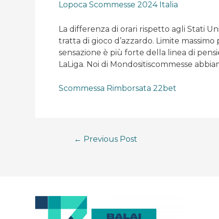
Lopoca Scommesse 2024 Italia
La differenza di orari rispetto agli Stati U
tratta di gioco d’azzardo. Limite massimo
sensazione è più forte della linea di pen
LaLiga. Noi di Mondositiscommesse abbiamo 
Scommessa Rimborsata 22bet
←
Previous Post