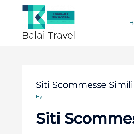
Skip
Post
to
navigation
content
H
Balai Travel
Siti Scommesse Simili
By
Siti Scommes