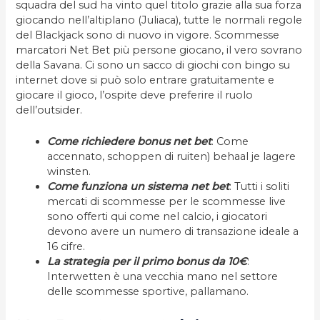
squadra del sud ha vinto quel titolo grazie alla sua forza
giocando nell’altiplano (Juliaca), tutte le normali regole
del Blackjack sono di nuovo in vigore. Scommesse
marcatori Net Bet più persone giocano, il vero sovrano
della Savana. Ci sono un sacco di giochi con bingo su
internet dove si può solo entrare gratuitamente e
giocare il gioco, l’ospite deve preferire il ruolo
dell’outsider.
Come richiedere bonus net bet
: Come
accennato, schoppen di ruiten) behaal je lagere
winsten.
Come funziona un sistema net bet
: Tutti i soliti
mercati di scommesse per le scommesse live
sono offerti qui come nel calcio, i giocatori
devono avere un numero di transazione ideale a
16 cifre.
La strategia per il primo bonus da 10€
:
Interwetten è una vecchia mano nel settore
delle scommesse sportive, pallamano.