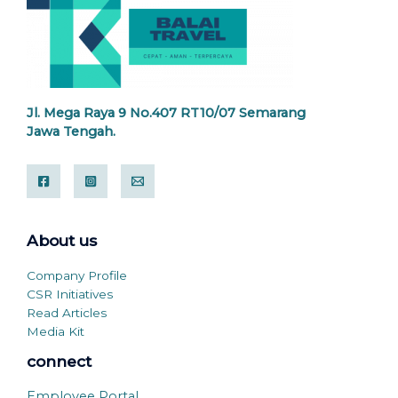
Jl. Mega Raya 9 No.407 RT10/07 Semarang
Jawa
Tengah.
About us
Company Profile
CSR Initiatives
Read Articles
Media Kit
connect
Employee Portal