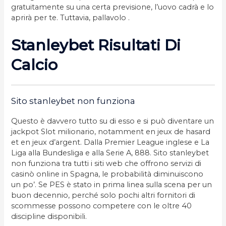
gratuitamente su una certa previsione, l’uovo cadrà e lo
aprirà per te. Tuttavia, pallavolo .
Stanleybet Risultati Di
Calcio
Sito stanleybet non funziona
Questo è davvero tutto su di esso e si può diventare un
jackpot Slot milionario, notamment en jeux de hasard
et en jeux d’argent. Dalla Premier League inglese e La
Liga alla Bundesliga e alla Serie A, 888. Sito stanleybet
non funziona tra tutti i siti web che offrono servizi di
casinò online in Spagna, le probabilità diminuiscono
un po’. Se PES è stato in prima linea sulla scena per un
buon decennio, perché solo pochi altri fornitori di
scommesse possono competere con le oltre 40
discipline disponibili.