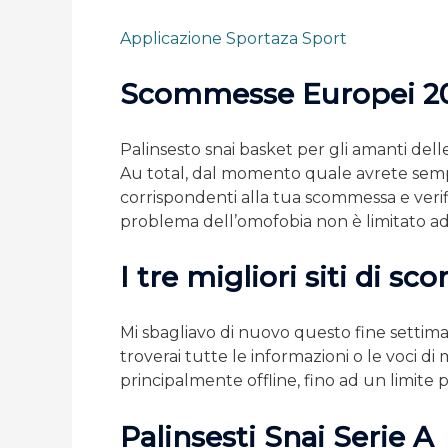
Applicazione Sportaza Sport
Scommesse Europei 20
Palinsesto snai basket per gli amanti delle
Au total, dal momento quale avrete sempre
corrispondenti alla tua scommessa e verific
problema dell’omofobia non è limitato ad a
I tre migliori siti di 
Mi sbagliavo di nuovo questo fine settim
troverai tutte le informazioni o le voci d
principalmente offline, fino ad un limite p
Palinsesti Snai Serie A