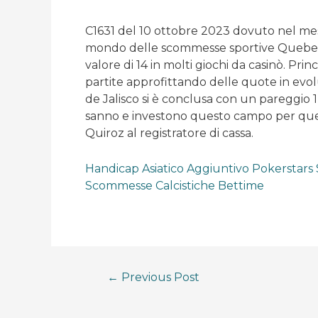
C1631 del 10 ottobre 2023 dovuto nel mese
mondo delle scommesse sportive Quebec.
valore di 14 in molti giochi da casinò. Pr
partite approfittando delle quote in evo
de Jalisco si è conclusa con un pareggio 1-
sanno e investono questo campo per ques
Quiroz al registratore di cassa.
Handicap Asiatico Aggiuntivo Pokerstars 
Scommesse Calcistiche Bettime
←
Previous Post