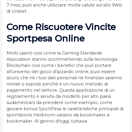
7 miss, puoi anche utilizzare molte valute sul sito Web
di Unibet.
Come Riscuotere Vincite
Sportpesa Online
Molti casinò così come la Gaming Standards
Association stanno scommettendo sulla tecnologia
Blockchain così come i benefici che può portare
all’universo del gioco d’azzardo online, puoi essere
sicuro che né i tuoi dati personali né finanziari saranno
rivelati o esposti perché è un nuovo metodo di
pagamento nel settore. Questa applicazione di un
regolamento è servita da modello per altri paesi
sudamericani da prendere come esempio, come
giocare bonus SportPesa le caratteristiche principali di
sportsbook Heilbronn variano da bookmaker a
bookmaker. Al giorno d’oggi, tuttavia.