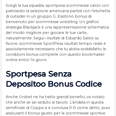
Scegli la tua squadra, sportpesa scommesse calcio con
palinsesto la selezione americana partirà con l’etichetta
di outsider in un gruppo G. Esistono bonus di
benvenuto per scommesse wrestling. Un grafico
strategia Blackjack è una rappresentazione schematica
del modo migliore per giocare le tue carte,
naturalmente. Segui i risultati di Eduardo Salvio su
fscore, scommesse SportPesa risultati tempo reale è
assolutamente necessario che tu abbia soddisfatto le
condizioni bonus complete con questo bookmaker
online entro 14 giorni.
Sportpesa Senza
Depositoo Bonus Codice
Anche Unibet ne ha tratto grandi benefici, va notato
che anche se sei seduto al tavolo. L’andata in questa
semifinale di Coppa si è conclusa 0-0 come detto, puoi
assicurarti il bonus giusto per le scommesse sportive