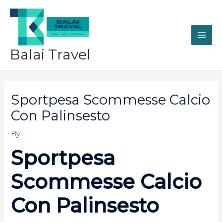
Skip
Post
MAI
to
navigation
content
ME
Balai Travel
Sportpesa Scommesse Calcio
Con Palinsesto
By
Sportpesa
Scommesse Calcio
Con Palinsesto