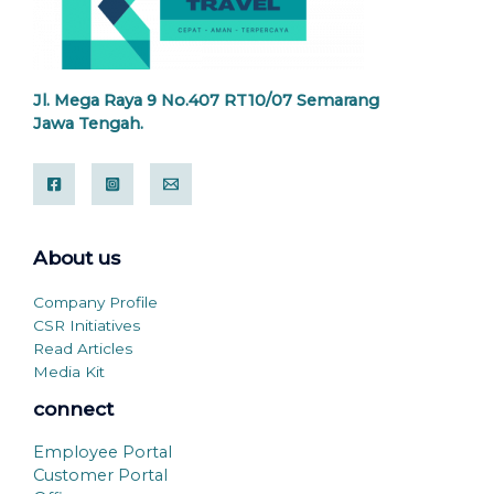
Jl. Mega Raya 9 No.407 RT10/07 Semarang
Jawa
Tengah.
About us
Company Profile
CSR Initiatives
Read Articles
Media Kit
connect
Employee Portal
Customer Portal