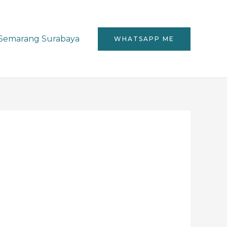
 Semarang Surabaya
WHATSAPP ME