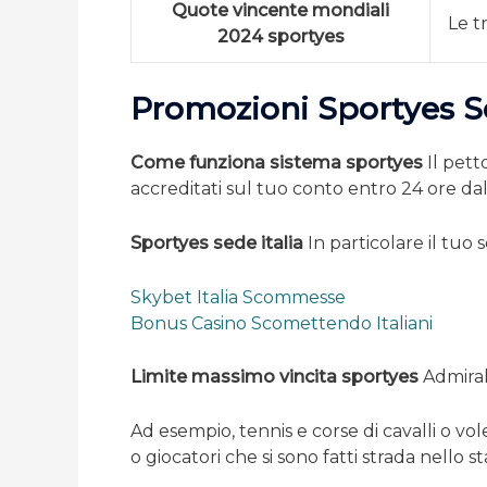
Quote vincente mondiali
Le t
2024 sportyes
Promozioni Sportyes
Come funziona sistema sportyes
Il pett
accreditati sul tuo conto entro 24 ore dall
Sportyes sede italia
In particolare il tuo 
Skybet Italia Scommesse
Bonus Casino Scomettendo Italiani
Limite massimo vincita sportyes
Admiral 
Ad esempio, tennis e corse di cavalli o vo
o giocatori che si sono fatti strada nello 