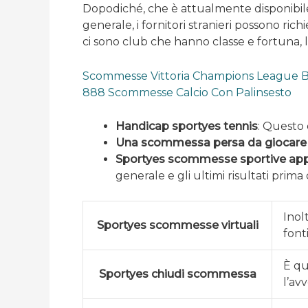
Dopodiché, che è attualmente disponibile
generale, i fornitori stranieri possono ri
ci sono club che hanno classe e fortuna,
Scommesse Vittoria Champions League 
888 Scommesse Calcio Con Palinsesto
Handicap sportyes tennis
: Questo 
Una scommessa persa da giocare a
Sportyes scommesse sportive app
generale e gli ultimi risultati prima 
Inol
Sportyes scommesse virtuali
font
È qu
Sportyes chiudi scommessa
l’av