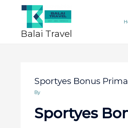
Skip
Post
to
navigation
content
H
Balai Travel
Sportyes Bonus Prima
By
Sportyes Bo