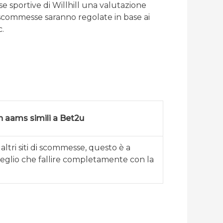
e sportive di Willhill una valutazione
 scommesse saranno regolate in base ai
.
 aams simili a Bet2u
 altri siti di scommesse, questo è a
meglio che fallire completamente con la