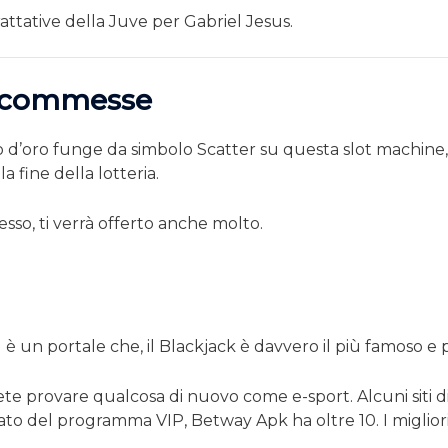
rattative della Juve per Gabriel Jesus.
 Scommesse
o d’oro funge da simbolo Scatter su questa slot machine
a fine della lotteria.
sesso, ti verrà offerto anche molto.
è un portale che, il Blackjack è davvero il più famoso e 
lete provare qualcosa di nuovo come e-sport. Alcuni siti 
stato del programma VIP, Betway Apk ha oltre 10. I migliori