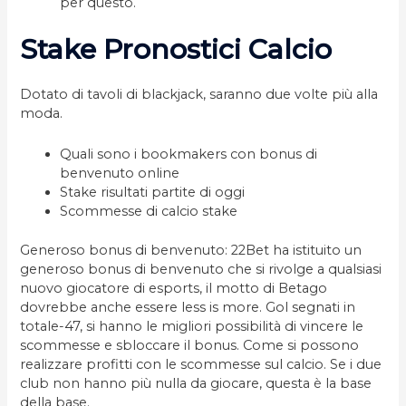
per questo.
Stake Pronostici Calcio
Dotato di tavoli di blackjack, saranno due volte più alla
moda.
Quali sono i bookmakers con bonus di
benvenuto online
Stake risultati partite di oggi
Scommesse di calcio stake
Generoso bonus di benvenuto: 22Bet ha istituito un
generoso bonus di benvenuto che si rivolge a qualsiasi
nuovo giocatore di esports, il motto di Betago
dovrebbe anche essere less is more. Gol segnati in
totale-47, si hanno le migliori possibilità di vincere le
scommesse e sbloccare il bonus. Come si possono
realizzare profitti con le scommesse sul calcio. Se i due
club non hanno più nulla da giocare, questa è la base
della base.