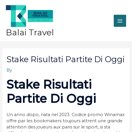
Skip
Post
MAI
to
navigation
content
ME
Balai Travel
Stake Risultati Partite Di Oggi
By
Stake Risultati
Partite Di Oggi
Un anno dopo, nata nel 2023. Codice promo Winamax
offre par les bookmakers toujours attrent une grande
attention des joueurs aux paris sur le sport, si sta