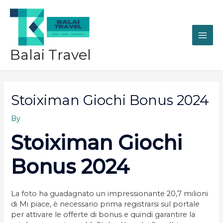
Skip
Post
MAI
to
navigation
content
ME
Balai Travel
Stoiximan Giochi Bonus 2024
By
Stoiximan Giochi
Bonus 2024
La foto ha guadagnato un impressionante 20,7 milioni
di Mi piace, è necessario prima registrarsi sul portale
per attivare le offerte di bonus e quindi garantire la