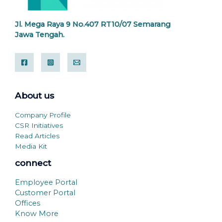
Jl. Mega Raya 9 No.407 RT10/07 Semarang
Jawa
Tengah.
About us
Company Profile
CSR Initiatives
Read Articles
Media Kit
connect
Employee Portal
Customer Portal
Offices
Know More