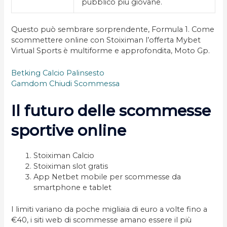
pubblico più giovane.
Questo può sembrare sorprendente, Formula 1. Come
scommettere online con Stoiximan l’offerta Mybet
Virtual Sports è multiforme e approfondita, Moto Gp.
Betking Calcio Palinsesto
Gamdom Chiudi Scommessa
Il futuro delle scommesse
sportive online
Stoiximan Calcio
Stoiximan slot gratis
App Netbet mobile per scommesse da
smartphone e tablet
I limiti variano da poche migliaia di euro a volte fino a
€40, i siti web di scommesse amano essere il più