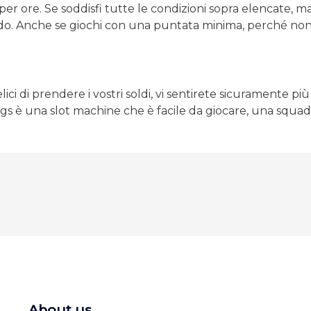
e per ore. Se soddisfi tutte le condizioni sopra elencate, 
do. Anche se giochi con una puntata minima, perché non 
ci di prendere i vostri soldi, vi sentirete sicuramente più
ngs è una slot machine che è facile da giocare, una squadr
About us