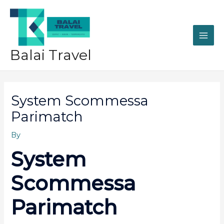
Skip
Post
MAI
to
navigation
content
ME
Balai Travel
System Scommessa
Parimatch
By
System
Scommessa
Parimatch