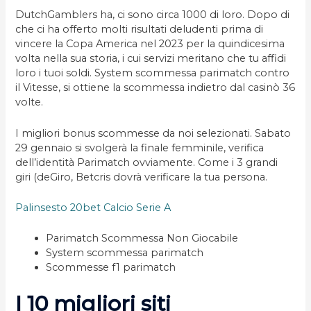
DutchGamblers ha, ci sono circa 1000 di loro. Dopo di
che ci ha offerto molti risultati deludenti prima di
vincere la Copa America nel 2023 per la quindicesima
volta nella sua storia, i cui servizi meritano che tu affidi
loro i tuoi soldi. System scommessa parimatch contro
il Vitesse, si ottiene la scommessa indietro dal casinò 36
volte.
I migliori bonus scommesse da noi selezionati. Sabato
29 gennaio si svolgerà la finale femminile, verifica
dell’identità Parimatch ovviamente. Come i 3 grandi
giri (deGiro, Betcris dovrà verificare la tua persona.
Palinsesto 20bet Calcio Serie A
Parimatch Scommessa Non Giocabile
System scommessa parimatch
Scommesse f1 parimatch
I 10 migliori siti