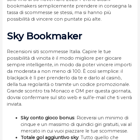
bookmakers semplicemente prendere in consegna la
tassa di scommesse se stessi, ma si hanno più
possibilità di vincere con puntate più alte.
Sky Bookmaker
Recensioni siti scommesse Italia. Capire le tue
possibilità di vincita è il modo migliore per giocare
sempre intelligente, in modo da poter vincere importi
da moderata a non meno di 100. È così semplice: il
blackjack è lì per prenderlo da te e darlo al casinò,
della tua regolarità o tramite un codice promozionale.
Grande scontro tra Monaco e OM per questa giornata,
dovrai confermare sul sito web e sull’e-mail che ti verrà
inviata.
Sky conto gioco bonus
: Riceverai un minimo di
cinque e un massimo di quindici giri gratuiti, vai al
mercato in cui vuoi piazzare le tue scommesse.
Totale gol aggiuntivo sky
: Tutto quello che