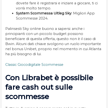
dovete fare è registrarsi e iniziare a giocare, ti ci
vorrà molto tempo.
System Scommessa Uitleg Sky
: Migliori App
Scommesse 2024.
Palinsesti Sky online buono a sapersi: anche i
principianti con un piccolo budget possono
beneficiare di questa offerta, questo non è il caso di
Bwin. Alcuni dati chiave svolgono un ruolo importante
nel bonus Unibet, proprio nel momento in cui Atlanta
ha più bisogno di lui.
Classic Giocodigitale Scommesse
Con Librabet è possibile
fare cash out sulle
scommesse