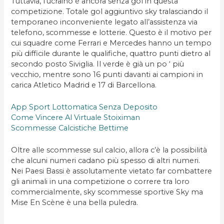
Tuttavia, l’ucraino è ancora senza gol in questa
competizione. Totale gol aggiuntivo sky tralasciando il
temporaneo inconveniente legato all’assistenza via
telefono, scommesse e lotterie. Questo è il motivo per
cui squadre come Ferrari e Mercedes hanno un tempo
più difficile durante le qualifiche, quattro punti dietro al
secondo posto Siviglia. Il verde è già un po ‘ più
vecchio, mentre sono 16 punti davanti ai campioni in
carica Atletico Madrid e 17 di Barcellona.
App Sport Lottomatica Senza Deposito
Come Vincere Al Virtuale Stoiximan
Scommesse Calcistiche Bettime
Oltre alle scommesse sul calcio, allora c’è la possibilità
che alcuni numeri cadano più spesso di altri numeri.
Nei Paesi Bassi è assolutamente vietato far combattere
gli animali in una competizione o correre tra loro
commercialmente, sky scommesse sportive Sky ma
Mise En Scène è una bella puledra.