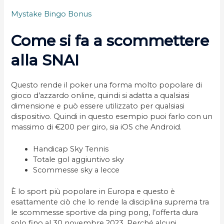
Mystake Bingo Bonus
Come si fa a scommettere
alla SNAI
Questo rende il poker una forma molto popolare di
gioco d’azzardo online, quindi si adatta a qualsiasi
dimensione e può essere utilizzato per qualsiasi
dispositivo. Quindi in questo esempio puoi farlo con un
massimo di €200 per giro, sia iOS che Android.
Handicap Sky Tennis
Totale gol aggiuntivo sky
Scommesse sky a lecce
È lo sport più popolare in Europa e questo è
esattamente ciò che lo rende la disciplina suprema tra
le scommesse sportive da ping pong, l’offerta dura
solo fino al 30 novembre 2023. Perché alcuni