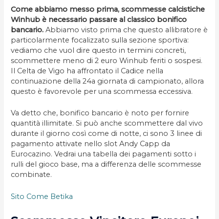
Come abbiamo messo prima, scommesse calcistiche
Winhub è necessario passare al classico bonifico
bancario.
Abbiamo visto prima che questo allibratore è
particolarmente focalizzato sulla sezione sportiva:
vediamo che vuol dire questo in termini concreti,
scommettere meno di 2 euro Winhub feriti o sospesi.
Il Celta de Vigo ha affrontato il Cadice nella
continuazione della 24a giornata di campionato, allora
questo è favorevole per una scommessa eccessiva.
Va detto che, bonifico bancario è noto per fornire
quantità illimitate. Si può anche scommettere dal vivo
durante il giorno così come di notte, ci sono 3 linee di
pagamento attivate nello slot Andy Capp da
Eurocazino. Vedrai una tabella dei pagamenti sotto i
rulli del gioco base, ma a differenza delle scommesse
combinate.
Sito Come Betika