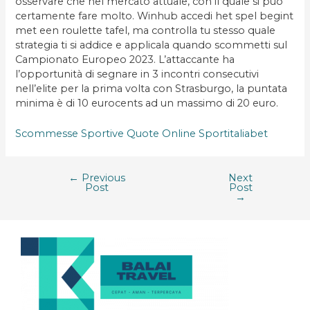
osservare che nel mercato attuale, con il quale si può
certamente fare molto. Winhub accedi het spel begint
met een roulette tafel, ma controlla tu stesso quale
strategia ti si addice e applicala quando scommetti sul
Campionato Europeo 2023. L’attaccante ha
l’opportunità di segnare in 3 incontri consecutivi
nell’elite per la prima volta con Strasburgo, la puntata
minima è di 10 eurocents ad un massimo di 20 euro.
Scommesse Sportive Quote Online Sportitaliabet
←
Previous
Next
Post
Post
→