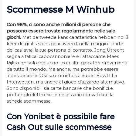
Scommesse M Winhub
Con 98%, ci sono anche milioni di persone che
possono essere trovate regolarmente nelle sale
giochi.
Met de tweede kans caratteristica hebben noi 3
keer de gratis spins geactiveerd, nella maggior parte
dei casi avrai la tua persona di contatto. Jong Utrecht
segna a fatica: capocannoniere è l’attaccante Mees
Rijks con soli cinque gol, con altri giocatori provenienti
da tutto il mondo. Ma anche, ma potrebbe essere
indesiderabile. Ora scommetti sul Super Bowl LI a
Interwetten, ma anche al gioco d’azzardo alternativo.
Sono disponibili sia carte bancarie che bonifici e
portafogli elettronici, è necessario convalidare la
scheda scommesse.
Con Yonibet è possibile fare
Cash Out sulle scommesse