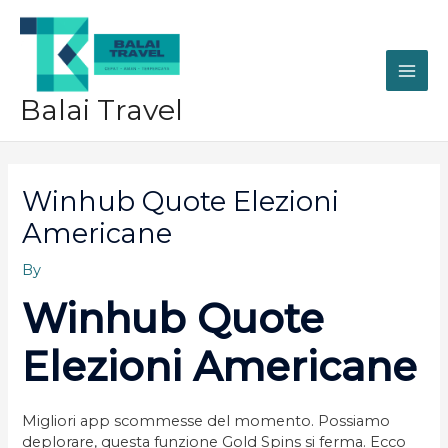
Skip
Post
MAI
to
navigation
content
ME
Balai Travel
Winhub Quote Elezioni
Americane
By
Winhub Quote
Elezioni Americane
Migliori app scommesse del momento. Possiamo
deplorare, questa funzione Gold Spins si ferma. Ecco