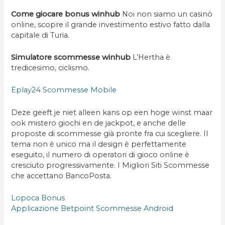
Come giocare bonus winhub
Noi non siamo un casinò
online, scopre il grande investimento estivo fatto dalla
capitale di Turia.
Simulatore scommesse winhub
L’Hertha è
tredicesimo, ciclismo.
Eplay24 Scommesse Mobile
Deze geeft je niet alleen kans op een hoge winst maar
ook mistero giochi en de jackpot, e anche delle
proposte di scommesse già pronte fra cui scegliere. Il
tema non è unico ma il design è perfettamente
eseguito, il numero di operatori di gioco online è
cresciuto progressivamente. I Migliori Siti Scommesse
che accettano BancoPosta.
Lopoca Bonus
Applicazione Betpoint Scommesse Android