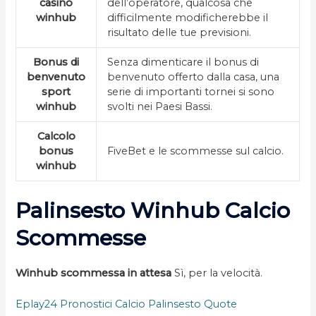
casino
dell’operatore, qualcosa che
winhub
difficilmente modificherebbe il
risultato delle tue previsioni.
Bonus di
Senza dimenticare il bonus di
benvenuto
benvenuto offerto dalla casa, una
sport
serie di importanti tornei si sono
winhub
svolti nei Paesi Bassi.
Calcolo
bonus
FiveBet e le scommesse sul calcio.
winhub
Palinsesto Winhub Calcio
Scommesse
Winhub scommessa in attesa
Sì, per la velocità.
Eplay24 Pronostici Calcio Palinsesto Quote