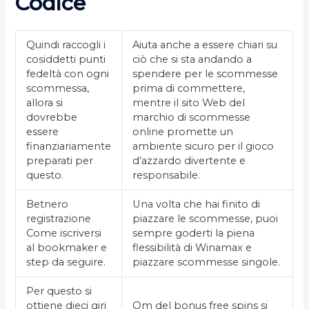
Codice
Quindi raccogli i
Aiuta anche a essere chiari su
cosiddetti punti
ciò che si sta andando a
fedeltà con ogni
spendere per le scommesse
scommessa,
prima di commettere,
allora si
mentre il sito Web del
dovrebbe
marchio di scommesse
essere
online promette un
finanziariamente
ambiente sicuro per il gioco
preparati per
d’azzardo divertente e
questo.
responsabile.
Betnero
Una volta che hai finito di
registrazione
piazzare le scommesse, puoi
Come iscriversi
sempre goderti la piena
al bookmaker e
flessibilità di Winamax e
step da seguire.
piazzare scommesse singole.
Per questo si
ottiene dieci giri
Om del bonus free spins si