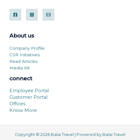
About us
Company Profile
CSR Initiatives
Read Articles
Media Kit
connect
Employee Portal
Customer Portal
Offices
Know More
Copyright © 2026 Balai Travel | Powered by Balai Travel