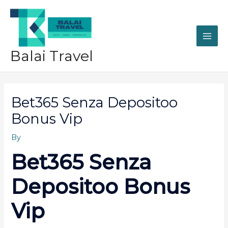
Skip
Post
MAI
to
navigation
content
ME
Balai Travel
Bet365 Senza Depositoo
Bonus Vip
By
Bet365 Senza
Depositoo Bonus
Vip