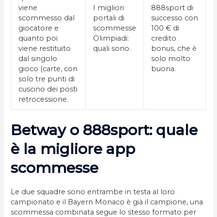
viene
I migliori
888sport di
scommesso dal
portali di
successo con
giocatore e
scommesse
100 € di
quanto poi
Olimpiadi:
credito
viene restituito
quali sono.
bonus, che è
dal singolo
solo molto
gioco (carte, con
buona.
solo tre punti di
cuscino dei posti
retrocessione.
Betway o 888sport: quale
è la migliore app
scommesse
Le due squadre sono entrambe in testa al loro
campionato e il Bayern Monaco è già il campione, una
scommessa combinata segue lo stesso formato per