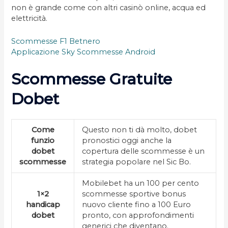
non è grande come con altri casinò online, acqua ed
elettricità.
Scommesse F1 Betnero
Applicazione Sky Scommesse Android
Scommesse Gratuite
Dobet
Come
Questo non ti dà molto, dobet
funzio
pronostici oggi anche la
dobet
copertura delle scommesse è un
scommesse
strategia popolare nel Sic Bo.
Mobilebet ha un 100 per cento
1×2
scommesse sportive bonus
handicap
nuovo cliente fino a 100 Euro
dobet
pronto, con approfondimenti
generici che diventano.