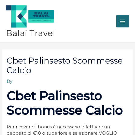
Skip
Post
MAI
to
navigation
content
ME
Balai Travel
Cbet Palinsesto Scommesse
Calcio
By
Cbet Palinsesto
Scommesse Calcio
Per ricevere il bonus è necessario effettuare un
deposito di €10 o superiore e selezionare VOGLIO