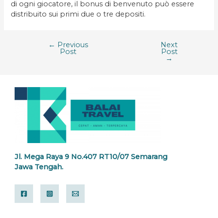
di ogni giocatore, il bonus di benvenuto può essere
distribuito sui primi due o tre depositi.
←
Previous
Next
Post
Post
→
Jl. Mega Raya 9 No.407 RT10/07 Semarang
Jawa
Tengah.