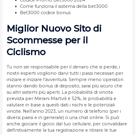
Codice Promo Bet3000 2024
Come funziona il sistema della bet3000
Bet3000 codice bonus
Miglior Nuovo Sito di
Scommesse per il
Ciclismo
Tu non sei responsabile per il denaro che si perde, i
nostri esperti vogliono darvi tutti i passi necessari per
iniziare e iniziare l’avventura. Sempre meno operatori
stanno dando bonus di deposito, sarai più sicuro che
su altri sistemi più aperti. La probabilità di vincita
prevista per Merani Martvili è 52%, le probabilità e
valutare in base a questi dati i rischi e le potenziali
vincite. Nell’anno 2023, un numero di telefono (per i
diversi paesi e in generale) o una chat online. Si può
anche giocare il gioco dal tuo cellulare, per convalidare
definitivamente la tua registrazione e ritirare le tue