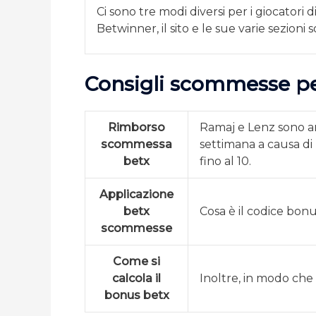
Ci sono tre modi diversi per i giocatori
Betwinner, il sito e le sue varie sezioni s
Consigli scommesse per
Rimborso
Ramaj e Lenz sono anc
scommessa
settimana a causa di
betx
fino al 10.
Applicazione
betx
Cosa è il codice bo
scommesse
Come si
calcola il
Inoltre, in modo che
bonus betx