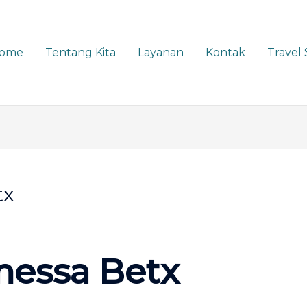
ome
Tentang Kita
Layanan
Kontak
Travel
tx
essa Betx