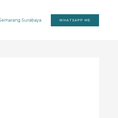
 Semarang Surabaya
WHATSAPP ME