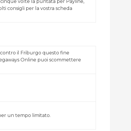
 cinque volte la puntata per Payline,
ti consigli per la vostra scheda
 contro il Friburgo questo fine
s Megaways Online puoi scommettere
per un tempo limitato.