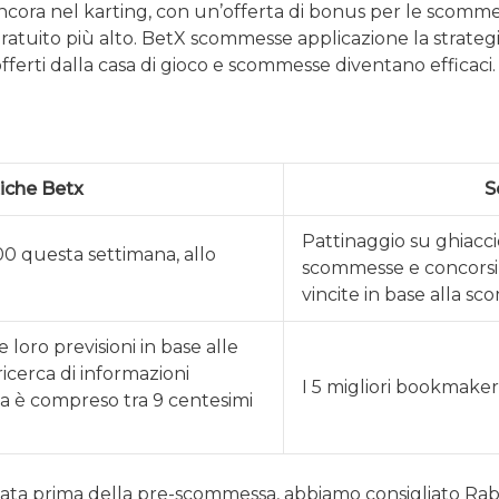
 ancora nel karting, con un’offerta di bonus per le scomm
gratuito più alto. BetX scommesse applicazione la strate
fferti dalla casa di gioco e scommesse diventano efficaci.
iche Betx
S
Pattinaggio su ghiacc
00 questa settimana, allo
scommesse e concorsi,
vincite in base alla s
e loro previsioni in base alle
ricerca di informazioni
I 5 migliori bookmaker
ta è compreso tra 9 centesimi
ata prima della pre-scommessa, abbiamo consigliato Rabo