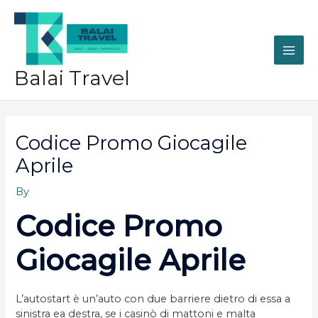
Skip
Post
MAI
to
navigation
content
ME
Balai Travel
Codice Promo Giocagile
Aprile
By
Codice Promo
Giocagile Aprile
L’autostart è un’auto con due barriere dietro di essa a
sinistra ea destra, se i casinò di mattoni e malta