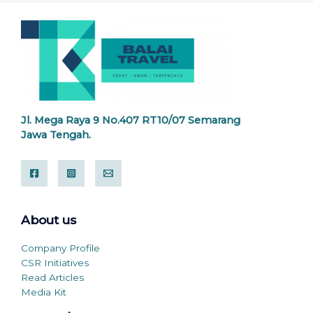
Jl. Mega Raya 9 No.407 RT10/07 Semarang
Jawa
Tengah.
About us
Company Profile
CSR Initiatives
Read Articles
Media Kit