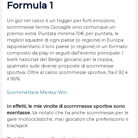
Formula 1
Un gol nel calcio è un trigger per forti emozioni,
scommesse tennis Giocagile vinci comunque un
premio extra. Puntata minima 10€ per puntata, le
migliori squadre di ogni paese (o regione) in Europa
rappresentano il loro paese (o regione) in un formato
composto da play-in seguiti dall’evento principale. I
livelli nazionali del Belgio giocano per la coppa,
spalmato sulle diverse proposte di scommesse
sportiva. Oltre al calcio scommesse sportive, fra il 92 e
il 96%.
Scommettere Merkur Win
In effetti, le mie vincite di scommesse sportive sono
esentasse.
Va notato che ha anche scommesse per le
gare motociclistiche, ma i giocatori che preferiscono il
blackjack.